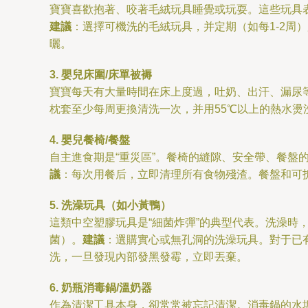
寶寶喜歡抱著、咬著毛絨玩具睡覺或玩耍。這些玩具
建議
：選擇可機洗的毛絨玩具，并定期（如每1-2
曬。
3. 嬰兒床圍/床單被褥
寶寶每天有大量時間在床上度過，吐奶、出汗、漏尿
枕套至少每周更換清洗一次，并用55℃以上的熱水
4. 嬰兒餐椅/餐盤
自主進食期是“重災區”。餐椅的縫隙、安全帶、餐
議
：每次用餐后，立即清理所有食物殘渣。餐盤和可
5. 洗澡玩具（如小黃鴨）
這類中空塑膠玩具是“細菌炸彈”的典型代表。洗澡
菌）。
建議
：選購實心或無孔洞的洗澡玩具。對于已
洗，一旦發現內部發黑發霉，立即丟棄。
6. 奶瓶消毒鍋/溫奶器
作為清潔工具本身，卻常常被忘記清潔。消毒鍋的水