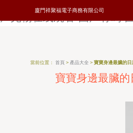
国产一级乱A片-国产一区99
廈門祥聚福電子商務有限公司
产尤物在线观看-国产有码-
當前位置：
首頁
>
產品大全
>
寶寶身邊最臟的日
寶寶身邊最臟的