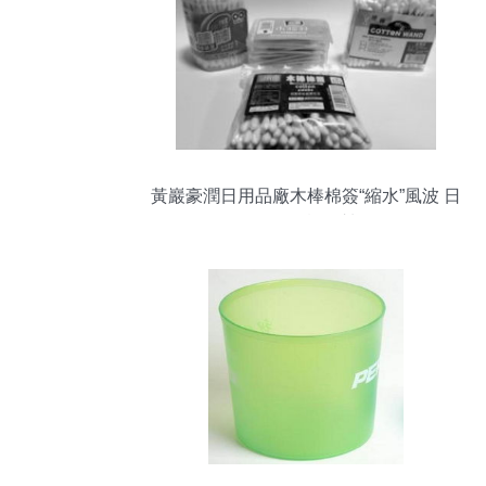
黃巖豪潤日用品廠木棒棉簽“縮水”風波 日
用品信任危機再敲警鐘