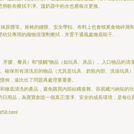
壁用軟布擦拭干凈。溫奶器中的水也應每次更換。
、病原體等。座椅的縫隙、安全帶扣、布料上也會積累食物碎屑
嬰幼兒專用的織物清潔劑擦拭，并置于通風處徹底晾干。
嘴、牙膠、餐具）和“接觸”物品（如玩具、床品）。入口物品的清
。確保所有清洗后的物品（尤其是玩具、奶瓶內部、洗澡玩具）
慣例，遠比出了問題再處理要重要。
和徹底清洗的產品，避免購買內部結構復雜、容易藏污納垢的玩
的日用品，為寶寶創造一個真正潔凈、安全的成長環境，是每位
58.html