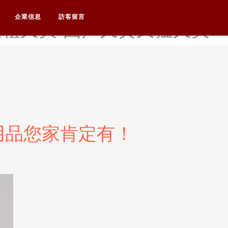
天堂亚洲-国产尤物一区-国
企業信息
訪客留言
又粗又爽-国产又黄又猛又爽
用品您家肯定有！