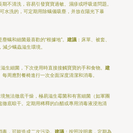
長期不清洗，容易引發寶寶過敏、濕疹或呼吸道問題。
不可水洗的，可定期用除螨儀吸塵，并放在陽光下暴
塵螨和細菌最喜歡的“根據地”。
建議
：床單、被套、
，減少螨蟲滋生環境。
、滋生細菌，下次使用時直接接觸寶寶的手和食物。
建
。每周應對餐椅進行一次全面深度清潔和消毒。
環境無法徹底干燥，極易滋生霉菌和有害細菌（如軍團
處徹底晾干。定期用稀釋的白醋或專用消毒液浸泡清
消毒，可能造成二次污染。
建議
：按照說明書，定期為