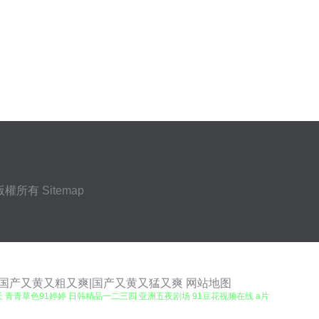
版權所有
Sitemap
|国产又黄又粗又爽|国产又黄又猛又爽
网站地图
 青青草色91婷婷 日韩精品一二三四 亚洲五夜剧场 91豆花视频在线 a片