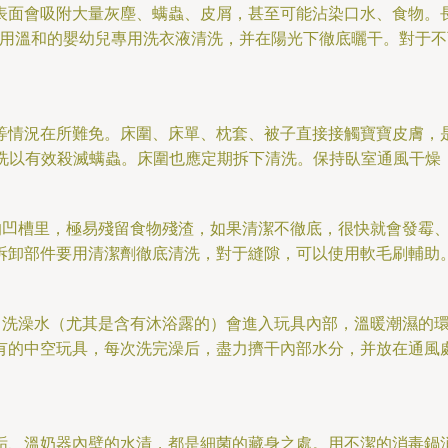
表面會吸附大量灰塵、螨蟲、皮屑，甚至可能沾染口水、食物。
周）用溫和的嬰幼兒專用洗衣液清洗，并在陽光下徹底曬干。對于
等情況在所難免。床圍、床單、枕套、被子直接接觸寶寶皮膚，是
燙洗以有效殺滅螨蟲。床圍也應定期拆下清洗。保持臥室通風干燥
盤的凹槽里，極易殘留食物殘渣，如果清潔不徹底，很快就會發霉
拆卸部件要用清潔劑徹底清洗，對于縫隙，可以使用軟毛刷輔助
時，洗澡水（尤其是含有沐浴露的）會進入玩具內部，溫暖潮濕的
有的中空玩具，每次洗完澡后，盡力擠干內部水分，并放在通風
垢、溫奶器內壁的水漬，都是細菌的藏身之處。用不潔的消毒鍋