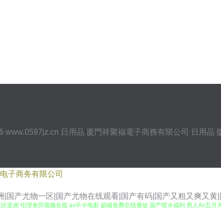
26
www.0597jz.cn
日用品
廈門祥聚福電子商務有限公司
日用品
电子商务有限公司
洲|国产尤物一区|国产尤物在线观看|国产有码|国产又粗又爽又黄
社区亚洲 伦理肏屄视频在线 av不卡电影 超碰免费在线播放 国产喷水福利 男人Av五月天