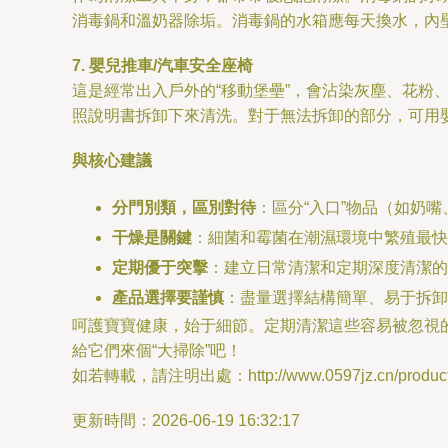
消毒鍋和溫奶器除垢。消毒鍋的水箱應每天換水，內
7. 嬰兒推車/汽車安全座椅
這是經常出入戶外的“移動堡壘”，會沾染灰塵、花粉
照說明書拆卸下來清洗。對于無法拆卸的部分，可用
與核心建議
分門別類，區別對待
：區分“入口”物品（如奶
干燥是關鍵
：細菌和霉菌在潮濕環境中繁殖最快
定期優于突擊
：建立日常清潔和定期深度清潔的
產品選擇要謹慎
：盡量選擇結構簡單、易于拆卸
呵護寶寶健康，始于細節。定期清潔這些容易被忽視
給它們來個“大掃除”吧！
如若轉載，請注明出處：http://www.0597jz.cn/product/
更新時間：2026-06-19 16:32:17