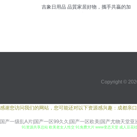
吉象日用品 品質家居好物，攜手共贏的加
盟新機遇
Copyright © 20
感谢您访问我们的网站，您可能还对以下资源感兴趣：成都亲口
国产一级乱A片|国产一区99久久|国产一区欧美|国产尤物天堂亚
91资源共享总站 欧美老女人性交 91免费大片 www变态天堂 成人豆花