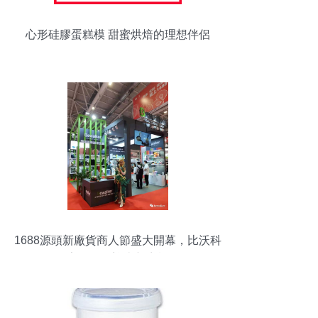
心形硅膠蛋糕模 甜蜜烘焙的理想伴侶
1688源頭新廠貨商人節盛大開幕，比沃科
家居用品迎來新商機